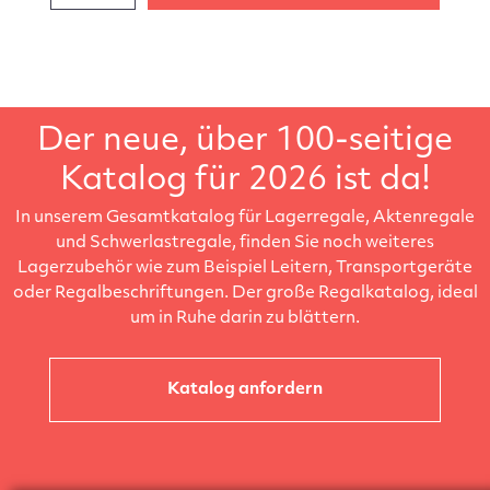
Der neue, über 100-seitige
Katalog für 2026 ist da!
In unserem Gesamtkatalog für Lagerregale, Aktenregale
und Schwerlastregale, finden Sie noch weiteres
Lagerzubehör wie zum Beispiel Leitern, Transportgeräte
oder Regalbeschriftungen. Der große Regalkatalog, ideal
um in Ruhe darin zu blättern.
Katalog anfordern