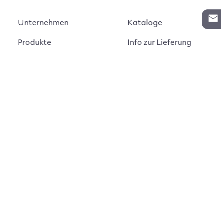
Unternehmen
Kataloge
Produkte
Info zur Lieferung
Kontakt
Vertragsabschluss
Auftrag widerrufen
AGB
Widerrufsbelehrung
Impressum
Montageanleitungen
Datenschutz
Cookie Einstellungen