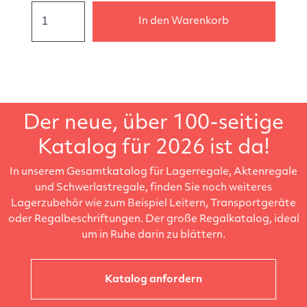
In den Warenkorb
Der neue, über 100-seitige
Katalog für 2026 ist da!
In unserem Gesamtkatalog für Lagerregale, Aktenregale
und Schwerlastregale, finden Sie noch weiteres
Lagerzubehör wie zum Beispiel Leitern, Transportgeräte
oder Regalbeschriftungen. Der große Regalkatalog, ideal
um in Ruhe darin zu blättern.
Katalog anfordern