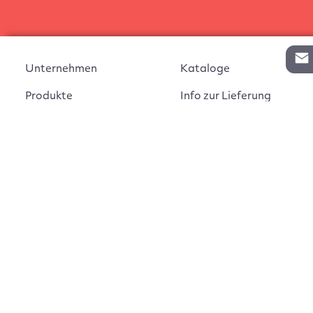
Unternehmen
Kataloge
Produkte
Info zur Lieferung
Kontakt
Vertragsabschluss
Auftrag widerrufen
AGB
Widerrufsbelehrung
Impressum
Montageanleitungen
Datenschutz
Cookie Einstellungen