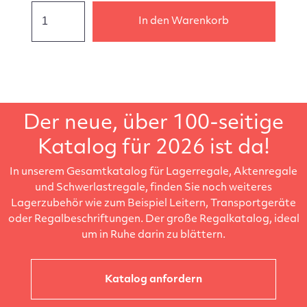
In den Warenkorb
Der neue, über 100-seitige
Katalog für 2026 ist da!
In unserem Gesamtkatalog für Lagerregale, Aktenregale
und Schwerlastregale, finden Sie noch weiteres
Lagerzubehör wie zum Beispiel Leitern, Transportgeräte
oder Regalbeschriftungen. Der große Regalkatalog, ideal
um in Ruhe darin zu blättern.
Katalog anfordern