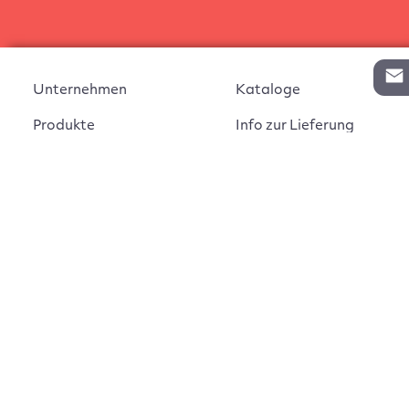
Unternehmen
Kataloge
Produkte
Info zur Lieferung
Kontakt
Vertragsabschluss
Auftrag widerrufen
AGB
Widerrufsbelehrung
Impressum
Montageanleitungen
Datenschutz
Cookie Einstellungen