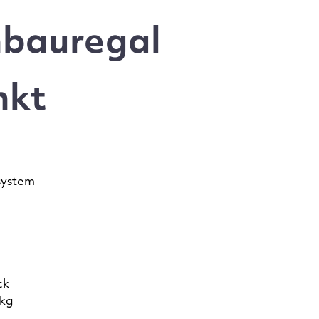
nbauregal
nkt
system
ck
 kg