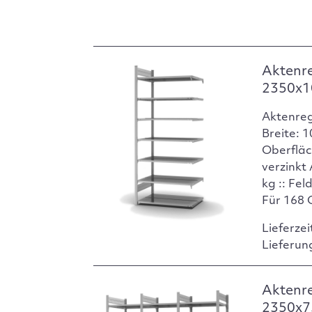
Aktenr
2350x1
Aktenre
Breite: 
Oberfläc
verzinkt
kg :: Fel
Für 168 
Lieferzei
Lieferun
Aktenr
2350x75