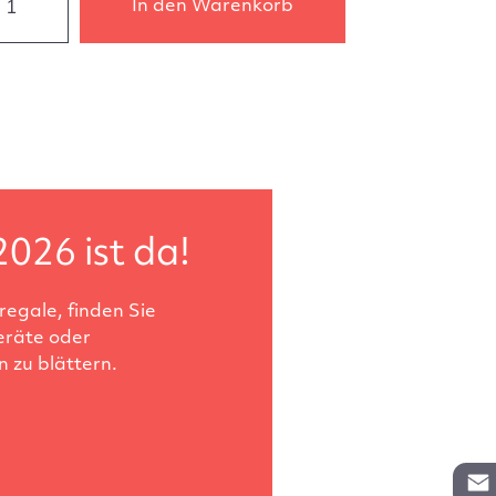
In den Warenkorb
2026 ist da!
egale, finden Sie
eräte oder
 zu blättern.