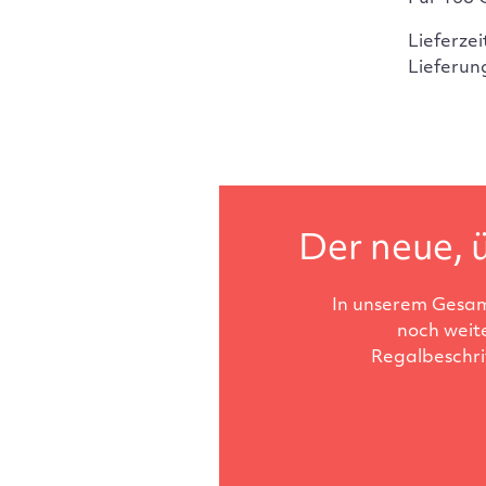
Lieferzei
Lieferun
Der neue, ü
In unserem Gesam
noch weit
Regalbeschri