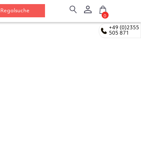
Regalsuche
0
+49 (0)2355
505 871