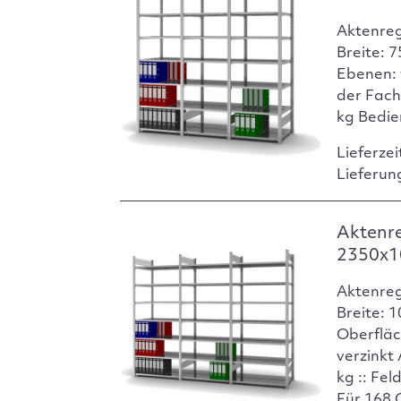
Aktenre
Breite: 
Ebenen: 
der Fach
kg Bedie
Lieferzei
Lieferun
Aktenr
2350x1
Aktenre
Breite: 
Oberfläc
verzinkt
kg :: Fel
Für 168 