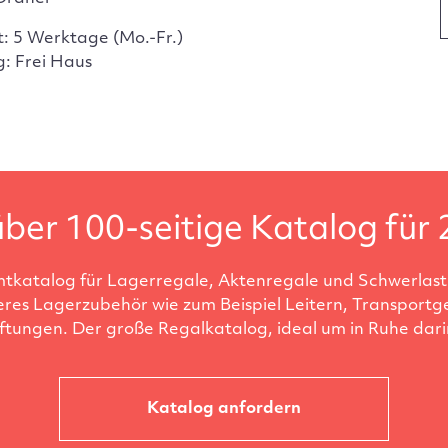
t: 5 Werktage (Mo.-Fr.)
g: Frei Haus
ber 100-seitige Katalog für 
tkatalog für Lagerregale, Aktenregale und Schwerlastr
eres Lagerzubehör wie zum Beispiel Leitern, Transportg
ftungen. Der große Regalkatalog, ideal um in Ruhe darin
Katalog anfordern