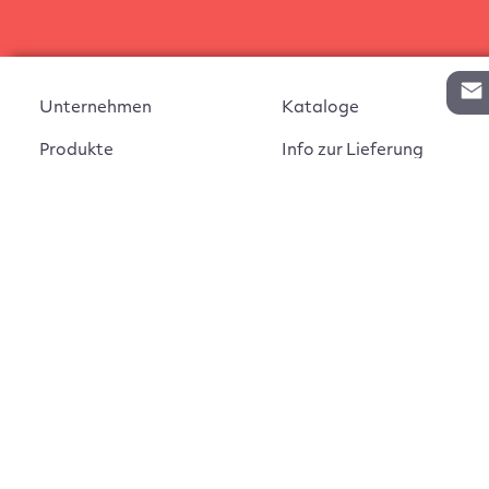
Unternehmen
Kataloge
Produkte
Info zur Lieferung
Kontakt
Vertragsabschluss
Auftrag widerrufen
AGB
Widerrufsbelehrung
Impressum
Montageanleitungen
Datenschutz
Cookie Einstellungen