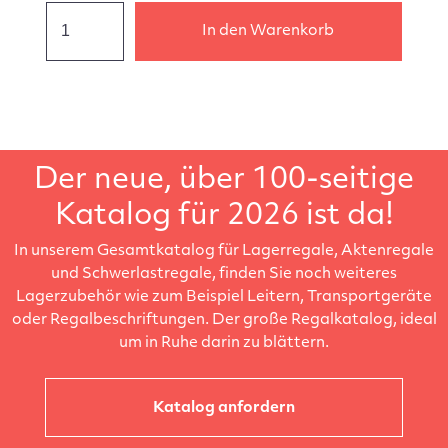
In den Warenkorb
Der neue, über 100-seitige
Katalog für 2026 ist da!
In unserem Gesamtkatalog für Lagerregale, Aktenregale
und Schwerlastregale, finden Sie noch weiteres
Lagerzubehör wie zum Beispiel Leitern, Transportgeräte
oder Regalbeschriftungen. Der große Regalkatalog, ideal
um in Ruhe darin zu blättern.
Katalog anfordern