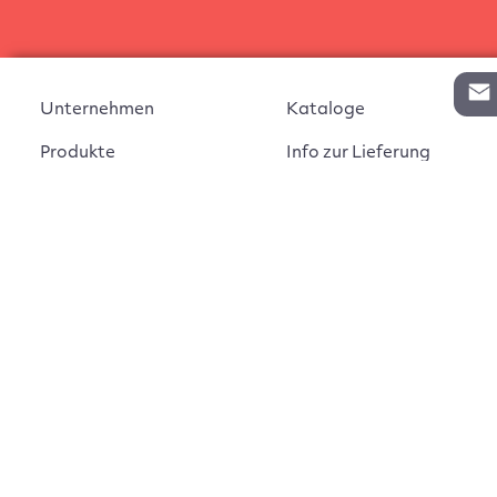
Unternehmen
Kataloge
Produkte
Info zur Lieferung
Kontakt
Vertragsabschluss
Auftrag widerrufen
AGB
Widerrufsbelehrung
Impressum
Montageanleitungen
Datenschutz
Cookie Einstellungen