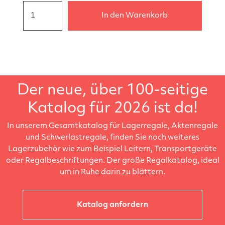
In den Warenkorb
Der neue, über 100-seitige
Katalog für 2026 ist da!
In unserem Gesamtkatalog für Lagerregale, Aktenregale
und Schwerlastregale, finden Sie noch weiteres
Lagerzubehör wie zum Beispiel Leitern, Transportgeräte
oder Regalbeschriftungen. Der große Regalkatalog, ideal
um in Ruhe darin zu blättern.
Katalog anfordern