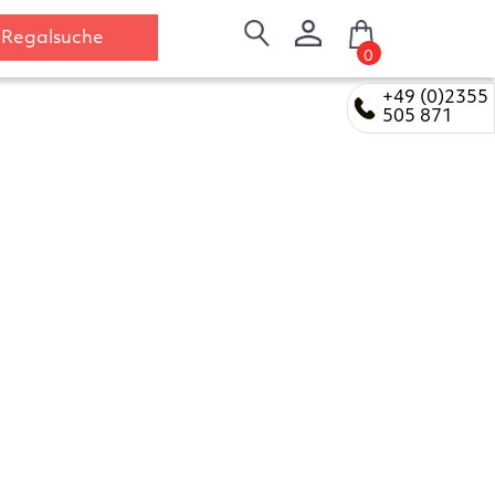
Regalsuche
0
+49 (0)2355
505 871