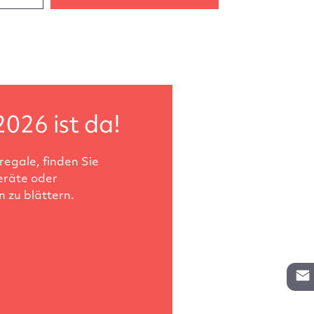
2026 ist da!
egale, finden Sie
eräte oder
 zu blättern.