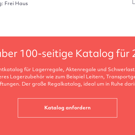
g: Frei Haus
ber 100-seitige Katalog für 
tkatalog für Lagerregale, Aktenregale und Schwerlastr
eres Lagerzubehör wie zum Beispiel Leitern, Transportg
ftungen. Der große Regalkatalog, ideal um in Ruhe darin
Katalog anfordern