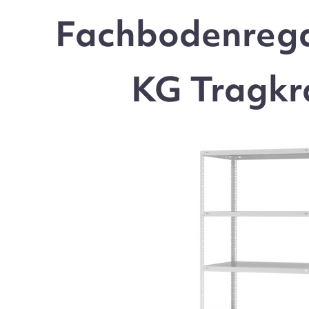
Fachbodenrega
KG Tragkr