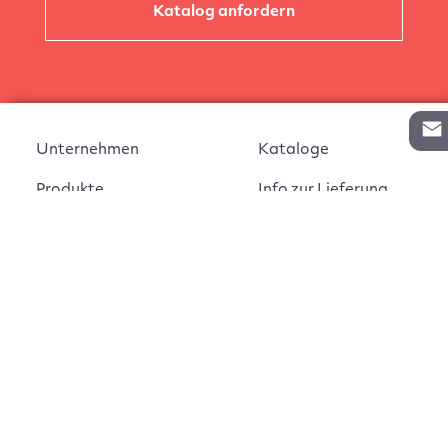
Katalog anfordern
Unternehmen
Kataloge
Produkte
Info zur Lieferung
Kontakt
Vertragsabschluss
Auftrag widerrufen
AGB
Widerrufsbelehrung
Impressum
Montageanleitungen
Datenschutz
Cookie Einstellungen