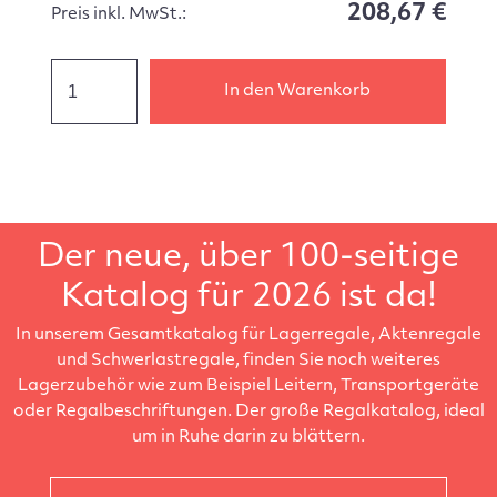
208,67 €
Preis inkl. MwSt.:
In den Warenkorb
Der neue, über 100-seitige
Katalog für 2026 ist da!
In unserem Gesamtkatalog für Lagerregale, Aktenregale
und Schwerlastregale, finden Sie noch weiteres
Lagerzubehör wie zum Beispiel Leitern, Transportgeräte
oder Regalbeschriftungen. Der große Regalkatalog, ideal
um in Ruhe darin zu blättern.