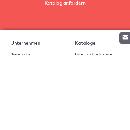
Katalog anfordern
Unternehmen
Kataloge
Produkte
Info zur Lieferung
Kontakt
Vertragsabschluss
Auftrag widerrufen
AGB
Widerrufsbelehrung
Impressum
Montageanleitungen
Datenschutz
Cookie Einstellungen