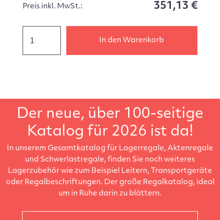
351,13 €
Preis inkl. MwSt.:
In den Warenkorb
Der neue, über 100-seitige
Katalog für 2026 ist da!
In unserem Gesamtkatalog für Lagerregale, Aktenregale
und Schwerlastregale, finden Sie noch weiteres
Lagerzubehör wie zum Beispiel Leitern, Transportgeräte
oder Regalbeschriftungen. Der große Regalkatalog, ideal
um in Ruhe darin zu blättern.