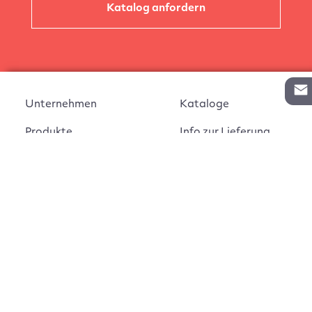
Katalog anfordern
Unternehmen
Kataloge
Produkte
Info zur Lieferung
Kontakt
Vertragsabschluss
Auftrag widerrufen
AGB
Widerrufsbelehrung
Impressum
Montageanleitungen
Datenschutz
Cookie Einstellungen