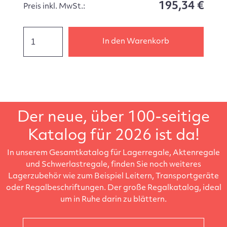
195,34 €
Preis inkl. MwSt.:
In den Warenkorb
Der neue, über 100-seitige
Katalog für 2026 ist da!
In unserem Gesamtkatalog für Lagerregale, Aktenregale
und Schwerlastregale, finden Sie noch weiteres
Lagerzubehör wie zum Beispiel Leitern, Transportgeräte
oder Regalbeschriftungen. Der große Regalkatalog, ideal
um in Ruhe darin zu blättern.