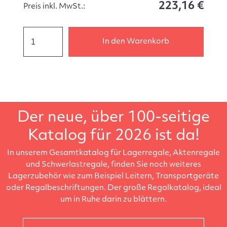
223,16 €
Preis inkl. MwSt.:
In den Warenkorb
Der neue, über 100-seitige
Katalog für 2026 ist da!
In unserem Gesamtkatalog für Lagerregale, Aktenregale
und Schwerlastregale, finden Sie noch weiteres
Lagerzubehör wie zum Beispiel Leitern, Transportgeräte
oder Regalbeschriftungen. Der große Regalkatalog, ideal
um in Ruhe darin zu blättern.