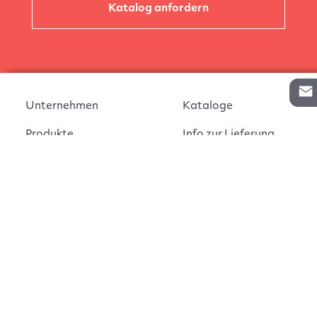
Katalog anfordern
Unternehmen
Kataloge
Produkte
Info zur Lieferung
Kontakt
Vertragsabschluss
Auftrag widerrufen
AGB
Widerrufsbelehrung
Impressum
Montageanleitungen
Datenschutz
Cookie Einstellungen