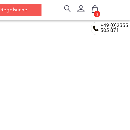
Regalsuche
0
+49 (0)2355
505 871