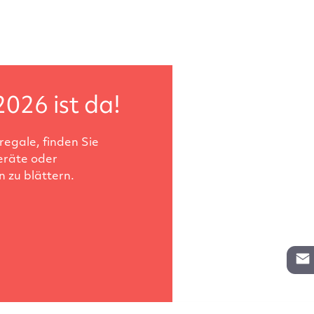
2026 ist da!
egale, finden Sie
eräte oder
 zu blättern.