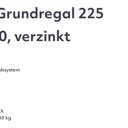
Grundregal 225
, verzinkt
ubsystem
ck
50 kg