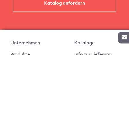
Katalog anfordern
Unternehmen
Kataloge
Produkte
Info zur Lieferung
Kontakt
Vertragsabschluss
Auftrag widerrufen
AGB
Widerrufsbelehrung
Impressum
Montageanleitungen
Datenschutz
Cookie Einstellungen