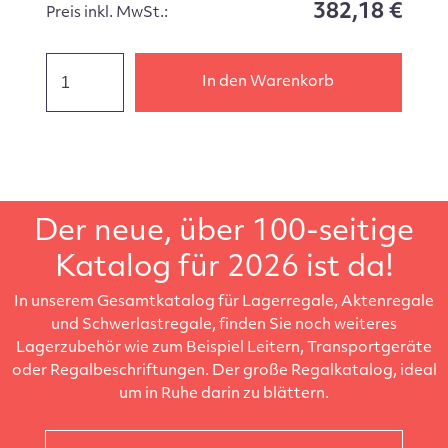
382,18 €
Preis inkl. MwSt.:
In den Warenkorb
Der neue, über 100-seitige
Katalog für 2026 ist da!
In unserem Gesamtkatalog für Lagerregale, Aktenregale
und Schwerlastregale, finden Sie noch weiteres
Lagerzubehör wie zum Beispiel Leitern, Transportgeräte
oder Regalbeschriftungen. Der große Regalkatalog, ideal
um in Ruhe darin zu blättern.