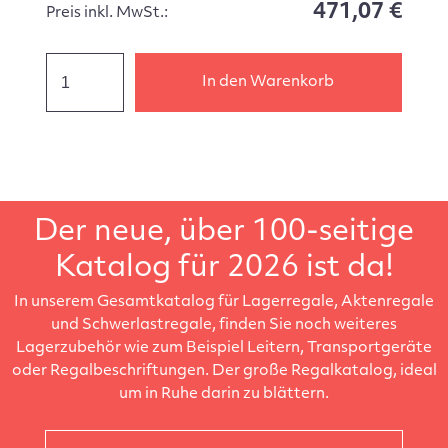
471,07 €
Preis inkl. MwSt.:
In den Warenkorb
Der neue, über 100-seitige
Katalog für 2026 ist da!
In unserem Gesamtkatalog für Lagerregale, Aktenregale
und Schwerlastregale, finden Sie noch weiteres
Lagerzubehör wie zum Beispiel Leitern, Transportgeräte
oder Regalbeschriftungen. Der große Regalkatalog, ideal
um in Ruhe darin zu blättern.