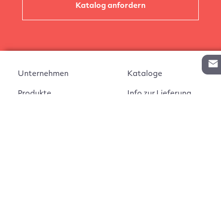
Katalog anfordern
Unternehmen
Kataloge
Produkte
Info zur Lieferung
Kontakt
Vertragsabschluss
Auftrag widerrufen
AGB
Widerrufsbelehrung
Impressum
Montageanleitungen
Datenschutz
Cookie Einstellungen