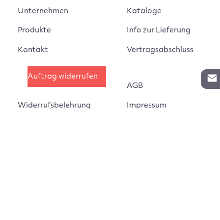
Unternehmen
Kataloge
Produkte
Info zur Lieferung
Kontakt
Vertragsabschluss
Auftrag widerrufen
AGB
Widerrufsbelehrung
Impressum
Montageanleitungen
Datenschutz
Cookie Einstellungen
©
Estant GmbH 2025