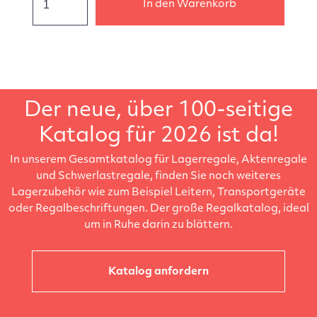
In den Warenkorb
Der neue, über 100-seitige
Katalog für 2026 ist da!
In unserem Gesamtkatalog für Lagerregale, Aktenregale
und Schwerlastregale, finden Sie noch weiteres
Lagerzubehör wie zum Beispiel Leitern, Transportgeräte
oder Regalbeschriftungen. Der große Regalkatalog, ideal
um in Ruhe darin zu blättern.
Katalog anfordern