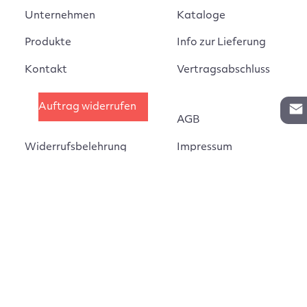
Unternehmen
Kataloge
Produkte
Info zur Lieferung
Kontakt
Vertragsabschluss
Auftrag widerrufen
AGB
Widerrufsbelehrung
Impressum
Montageanleitungen
Datenschutz
Cookie Einstellungen
©
Estant GmbH 2025