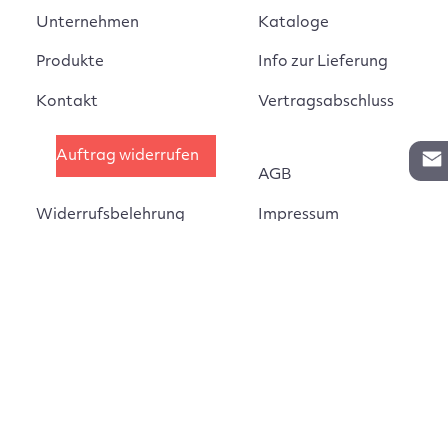
Unternehmen
Kataloge
Produkte
Info zur Lieferung
Kontakt
Vertragsabschluss
Auftrag widerrufen
AGB
Widerrufsbelehrung
Impressum
Montageanleitungen
Datenschutz
Cookie Einstellungen
©
Estant GmbH 2025