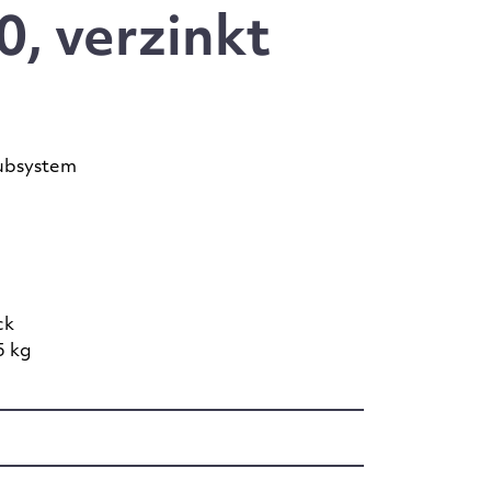
, verzinkt
ubsystem
ck
5 kg