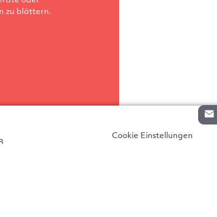
eräte oder
 zu blättern.
Cookie Einstellungen
B
pressum
enschutz