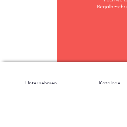
noch weit
Regalbeschri
Unternehmen
Kataloge
Produkte
Info zur Lie
Kontakt
Vertragsabs
©
Estant GmbH 2025