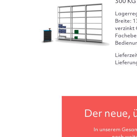
300 KG 
Lagerre
Breite: 
verzinkt
Facheben
Bedienun
Lieferzei
Lieferun
Der neue, ü
In unserem Gesam