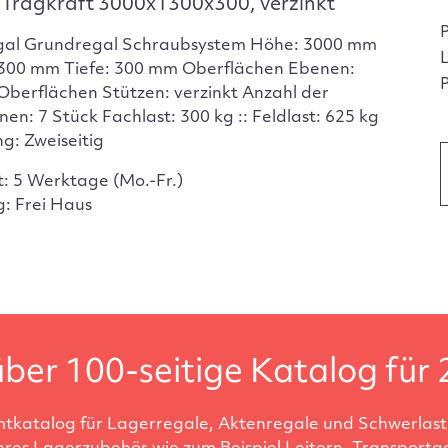
Tragkraft 3000x1300x300, verzinkt
gal Grundregal Schraubsystem Höhe: 3000 mm
1300 mm Tiefe: 300 mm Oberflächen Ebenen:
P
 Oberflächen Stützen: verzinkt Anzahl der
en: 7 Stück Fachlast: 300 kg :: Feldlast: 625 kg
g: Zweiseitig
t: 5 Werktage (Mo.-Fr.)
g: Frei Haus
ber 100-seitige Katalog für 
tkatalog für Lagerregale, Aktenregale und Schwerlastr