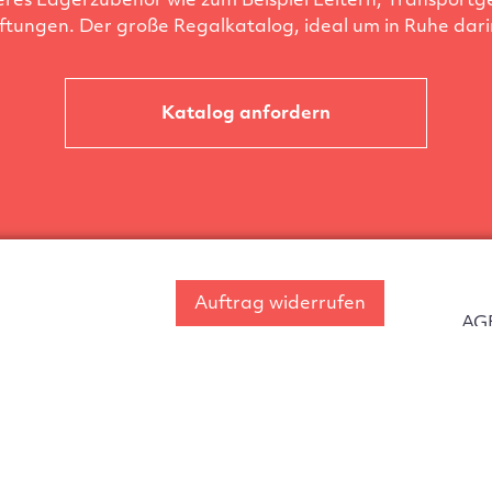
eres Lagerzubehör wie zum Beispiel Leitern, Transportg
ftungen. Der große Regalkatalog, ideal um in Ruhe darin
Katalog anfordern
Auftrag widerrufen
AG
ferung
Widerrufsbelehrung
Im
chluss
Montageanleitungen
Dat