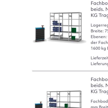
Fachbo
beids. 
KG Tra
Lagerre
Breite: 
Ebenen: 
der Fach
1600 kg 
Lieferzei
Lieferun
Fachbo
beids. 
KG Tra
Fachbod
mm Breit