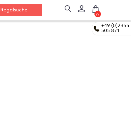
Regalsuche
0
+49 (0)2355
505 871