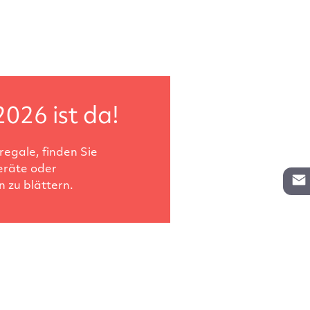
2026 ist da!
egale, finden Sie
eräte oder
 zu blättern.