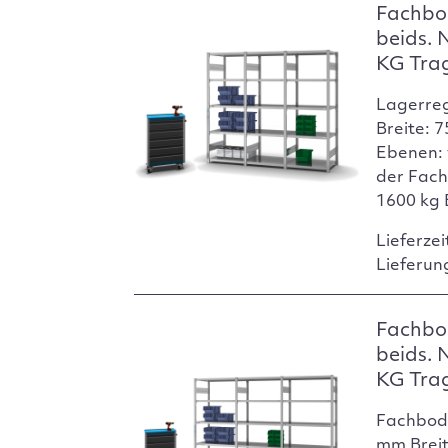
Fachbo
beids. 
KG Tra
Lagerre
Breite: 
Ebenen: 
der Fach
1600 kg 
Lieferzei
Lieferun
Fachbo
beids. 
KG Tra
Fachbod
mm Breit