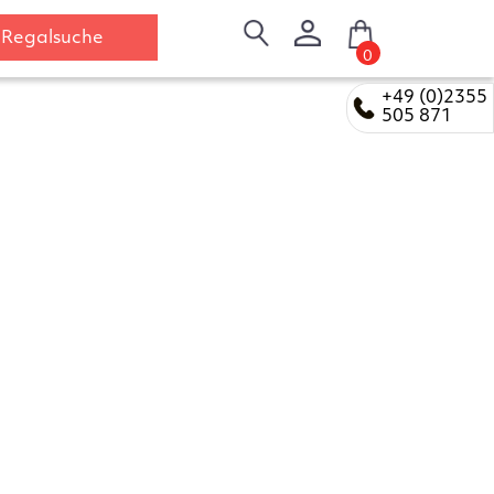
Regalsuche
0
+49 (0)2355
505 871