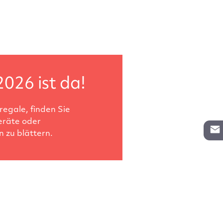
2026 ist da!
egale, finden Sie
eräte oder
 zu blättern.