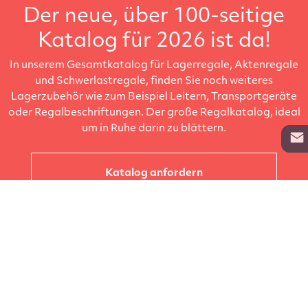
Der neue, über 100-seitige
Katalog für 2026 ist da!
In unserem Gesamtkatalog für Lagerregale, Aktenregale
und Schwerlastregale, finden Sie noch weiteres
Lagerzubehör wie zum Beispiel Leitern, Transportgeräte
oder Regalbeschriftungen. Der große Regalkatalog, ideal
um in Ruhe darin zu blättern.
Katalog anfordern
Unternehmen
Kataloge
Produkte
Info zur Lieferung