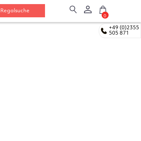
Regalsuche
0
+49 (0)2355
505 871