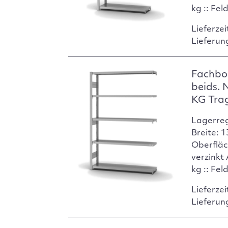
kg :: Fel
Lieferzei
Lieferun
Fachbo
beids. 
KG Tra
Lagerre
Breite: 
Oberfläc
verzinkt
kg :: Fel
Lieferzei
Lieferun