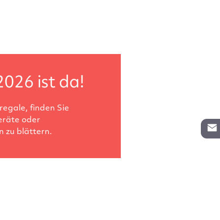
2026 ist da!
egale, finden Sie
eräte oder
 zu blättern.