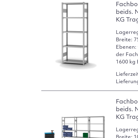
Fachbo
beids. 
KG Tra
Lagerre
Breite: 
Ebenen: 
der Fach
1600 kg 
Lieferzei
Lieferun
Fachbo
beids. 
KG Tra
Lagerre
Breite: 