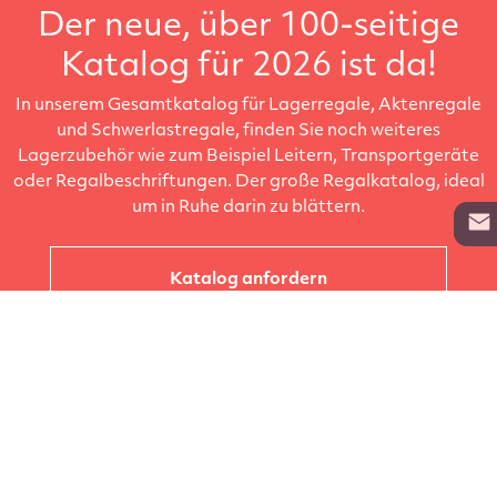
Der neue, über 100-seitige
Katalog für 2026 ist da!
In unserem Gesamtkatalog für Lagerregale, Aktenregale
und Schwerlastregale, finden Sie noch weiteres
Lagerzubehör wie zum Beispiel Leitern, Transportgeräte
oder Regalbeschriftungen. Der große Regalkatalog, ideal
um in Ruhe darin zu blättern.
Katalog anfordern
Unternehmen
Kataloge
Produkte
Info zur Lieferung