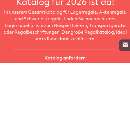
Katalog für 2026 ist da!
In unserem Gesamtkatalog für Lagerregale, Aktenregale
und Schwerlastregale, finden Sie noch weiteres
Lagerzubehör wie zum Beispiel Leitern, Transportgeräte
oder Regalbeschriftungen. Der große Regalkatalog, ideal
um in Ruhe darin zu blättern.
Katalog anfordern
Unternehmen
Kataloge
Produkte
Info zur Lieferung
Kontakt
Vertragsabschluss