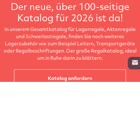
Der neue, über 100-seitige
Katalog für 2026 ist da!
In unserem Gesamtkatalog für Lagerregale, Aktenregale
und Schwerlastregale, finden Sie noch weiteres
Lagerzubehör wie zum Beispiel Leitern, Transportgeräte
oder Regalbeschriftungen. Der große Regalkatalog, ideal
um in Ruhe darin zu blättern.
Katalog anfordern
Unternehmen
Kataloge
Produkte
Info zur Lieferung