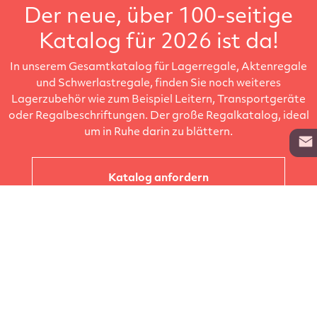
Der neue, über 100-seitige
Katalog für 2026 ist da!
In unserem Gesamtkatalog für Lagerregale, Aktenregale
und Schwerlastregale, finden Sie noch weiteres
Lagerzubehör wie zum Beispiel Leitern, Transportgeräte
oder Regalbeschriftungen. Der große Regalkatalog, ideal
um in Ruhe darin zu blättern.
Katalog anfordern
Unternehmen
Kataloge
Produkte
Info zur Lieferung