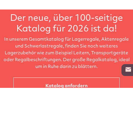
Der neue, über 100-seitige
Katalog für 2026 ist da!
In unserem Gesamtkatalog für Lagerregale, Aktenregale
und Schwerlastregale, finden Sie noch weiteres
Lagerzubehör wie zum Beispiel Leitern, Transportgeräte
oder Regalbeschriftungen. Der große Regalkatalog, ideal
um in Ruhe darin zu blättern.
Katalog anfordern
Unternehmen
Kataloge