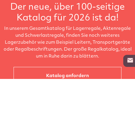
Der neue, über 100-seitige
Katalog für 2026 ist da!
In unserem Gesamtkatalog für Lagerregale, Aktenregale
und Schwerlastregale, finden Sie noch weiteres
Lagerzubehör wie zum Beispiel Leitern, Transportgeräte
oder Regalbeschriftungen. Der große Regalkatalog, ideal
um in Ruhe darin zu blättern.
Katalog anfordern
Unternehmen
Kataloge
Produkte
Info zur Lieferung