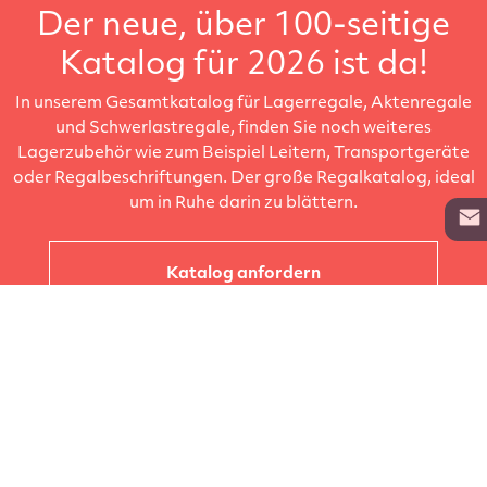
Der neue, über 100-seitige
Katalog für 2026 ist da!
In unserem Gesamtkatalog für Lagerregale, Aktenregale
und Schwerlastregale, finden Sie noch weiteres
Lagerzubehör wie zum Beispiel Leitern, Transportgeräte
oder Regalbeschriftungen. Der große Regalkatalog, ideal
um in Ruhe darin zu blättern.
Katalog anfordern
Unternehmen
Kataloge
Produkte
Info zur Lieferung