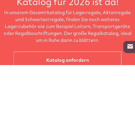
Katalog für 2026 ist da!
In unserem Gesamtkatalog für Lagerregale, Aktenregale
und Schwerlastregale, finden Sie noch weiteres
Lagerzubehör wie zum Beispiel Leitern, Transportgeräte
oder Regalbeschriftungen. Der große Regalkatalog, ideal
um in Ruhe darin zu blättern.
Katalog anfordern
Unternehmen
Kataloge
Produkte
Info zur Lieferung
Kontakt
Vertragsabschluss