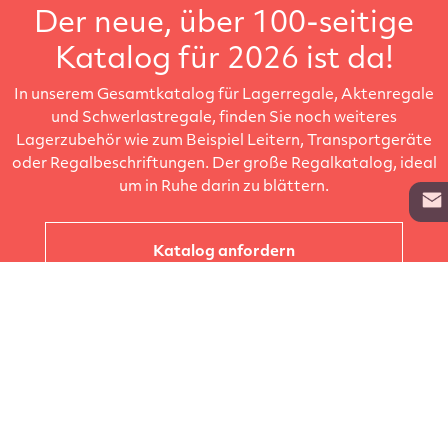
Der neue, über 100-seitige
Katalog für 2026 ist da!
In unserem Gesamtkatalog für Lagerregale, Aktenregale
und Schwerlastregale, finden Sie noch weiteres
Lagerzubehör wie zum Beispiel Leitern, Transportgeräte
oder Regalbeschriftungen. Der große Regalkatalog, ideal
um in Ruhe darin zu blättern.
Katalog anfordern
Unternehmen
Kataloge
Produkte
Info zur Lieferung