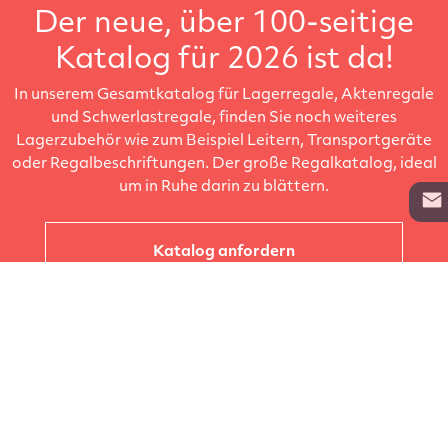
Der neue, über 100-seitige
Katalog für 2026 ist da!
In unserem Gesamtkatalog für Lagerregale, Aktenregale
und Schwerlastregale, finden Sie noch weiteres
Lagerzubehör wie zum Beispiel Leitern, Transportgeräte
oder Regalbeschriftungen. Der große Regalkatalog, ideal
um in Ruhe darin zu blättern.
Katalog anfordern
Unternehmen
Kataloge
Produkte
Info zur Lieferung