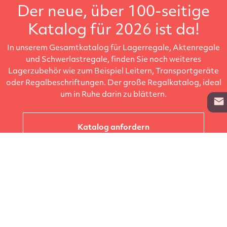
Der neue, über 100-seitige
Katalog für 2026 ist da!
In unserem Gesamtkatalog für Lagerregale, Aktenregale
und Schwerlastregale, finden Sie noch weiteres
Lagerzubehör wie zum Beispiel Leitern, Transportgeräte
oder Regalbeschriftungen. Der große Regalkatalog, ideal
um in Ruhe darin zu blättern.
Katalog anfordern
Unternehmen
Kataloge
Produkte
Info zur Lieferung