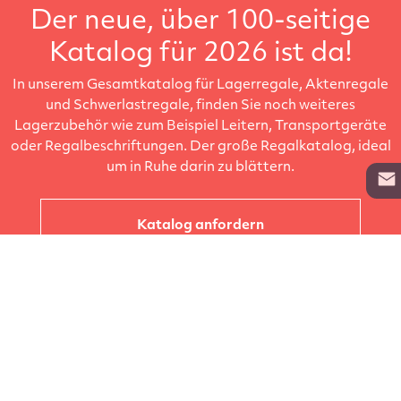
Der neue, über 100-seitige
Katalog für 2026 ist da!
In unserem Gesamtkatalog für Lagerregale, Aktenregale
und Schwerlastregale, finden Sie noch weiteres
Lagerzubehör wie zum Beispiel Leitern, Transportgeräte
oder Regalbeschriftungen. Der große Regalkatalog, ideal
um in Ruhe darin zu blättern.
Katalog anfordern
Unternehmen
Kataloge
Produkte
Info zur Lieferung