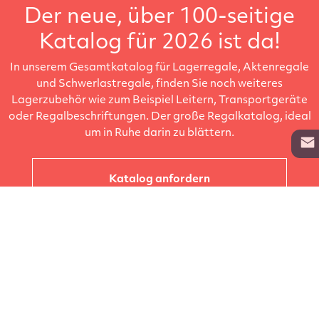
Der neue, über 100-seitige
Katalog für 2026 ist da!
In unserem Gesamtkatalog für Lagerregale, Aktenregale
und Schwerlastregale, finden Sie noch weiteres
Lagerzubehör wie zum Beispiel Leitern, Transportgeräte
oder Regalbeschriftungen. Der große Regalkatalog, ideal
um in Ruhe darin zu blättern.
Katalog anfordern
Unternehmen
Kataloge
Produkte
Info zur Lieferung