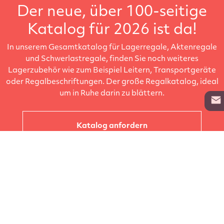
Der neue, über 100-seitige
Katalog für 2026 ist da!
In unserem Gesamtkatalog für Lagerregale, Aktenregale
und Schwerlastregale, finden Sie noch weiteres
Lagerzubehör wie zum Beispiel Leitern, Transportgeräte
oder Regalbeschriftungen. Der große Regalkatalog, ideal
um in Ruhe darin zu blättern.
Katalog anfordern
Unternehmen
Kataloge
Produkte
Info zur Lieferung