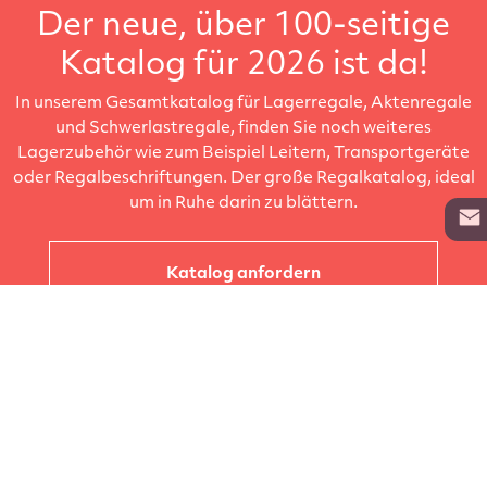
Der neue, über 100-seitige
Katalog für 2026 ist da!
In unserem Gesamtkatalog für Lagerregale, Aktenregale
und Schwerlastregale, finden Sie noch weiteres
Lagerzubehör wie zum Beispiel Leitern, Transportgeräte
oder Regalbeschriftungen. Der große Regalkatalog, ideal
um in Ruhe darin zu blättern.
Katalog anfordern
Unternehmen
Kataloge
Produkte
Info zur Lieferung