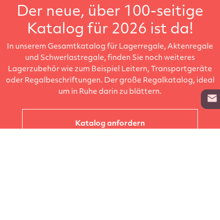
Der neue, über 100-seitige
Katalog für 2026 ist da!
In unserem Gesamtkatalog für Lagerregale, Aktenregale
und Schwerlastregale, finden Sie noch weiteres
Lagerzubehör wie zum Beispiel Leitern, Transportgeräte
oder Regalbeschriftungen. Der große Regalkatalog, ideal
um in Ruhe darin zu blättern.
Katalog anfordern
Unternehmen
Kataloge
Produkte
Info zur Lieferung