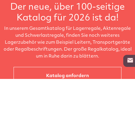
Der neue, über 100-seitige
Katalog für 2026 ist da!
In unserem Gesamtkatalog für Lagerregale, Aktenregale
und Schwerlastregale, finden Sie noch weiteres
Lagerzubehör wie zum Beispiel Leitern, Transportgeräte
oder Regalbeschriftungen. Der große Regalkatalog, ideal
um in Ruhe darin zu blättern.
Katalog anfordern
Unternehmen
Kataloge
Produkte
Info zur Lieferung