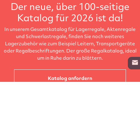
Der neue, über 100-seitige
Katalog für 2026 ist da!
In unserem Gesamtkatalog für Lagerregale, Aktenregale
und Schwerlastregale, finden Sie noch weiteres
Lagerzubehör wie zum Beispiel Leitern, Transportgeräte
oder Regalbeschriftungen. Der große Regalkatalog, ideal
um in Ruhe darin zu blättern.
Katalog anfordern
Unternehmen
Kataloge
Produkte
Info zur Lieferung