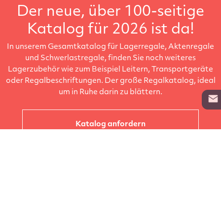
Der neue, über 100-seitige
Katalog für 2026 ist da!
In unserem Gesamtkatalog für Lagerregale, Aktenregale
und Schwerlastregale, finden Sie noch weiteres
Lagerzubehör wie zum Beispiel Leitern, Transportgeräte
oder Regalbeschriftungen. Der große Regalkatalog, ideal
um in Ruhe darin zu blättern.
Katalog anfordern
Unternehmen
Kataloge
Produkte
Info zur Lieferung