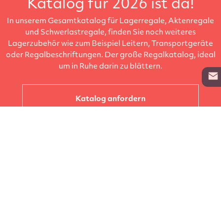
Katalog für 2026 ist da!
In unserem Gesamtkatalog für Lagerregale, Aktenregale
und Schwerlastregale, finden Sie noch weiteres
Lagerzubehör wie zum Beispiel Leitern, Transportgeräte
oder Regalbeschriftungen. Der große Regalkatalog, ideal
um in Ruhe darin zu blättern.
Katalog anfordern
Unternehmen
Kataloge
Produkte
Info zur Lieferung
Kontakt
Vertragsabschluss