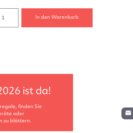
In den Warenkorb
2026 ist da!
egale, finden Sie
eräte oder
 zu blättern.