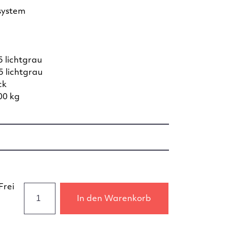
system
 lichtgrau
 lichtgrau
ck
00 kg
Frei
In den Warenkorb