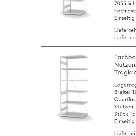
7035 lic
Fachlast:
Einseitig
Lieferzei
Lieferun
Fachbo
Nutzun
Tragkr
Lagerre
Breite: 
Oberfläc
Stützen:
Stück Fa
Einseitig
Lieferzei