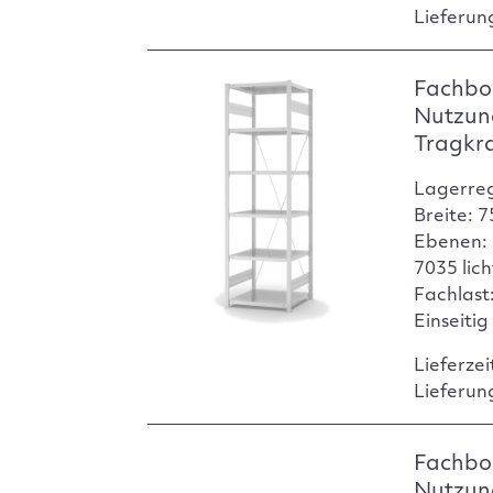
Lieferun
Fachbod
Nutzun
Tragkr
Lagerre
Breite: 
Ebenen: 
7035 lic
Fachlast:
Einseitig
Lieferzei
Lieferun
Fachbod
Nutzun