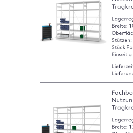
Tragkr
Lagerre
Breite: 
Oberfläc
Stützen:
Stück Fa
Einseitig
Lieferzei
Lieferun
Fachbod
Nutzun
Tragkr
Lagerre
Breite: 