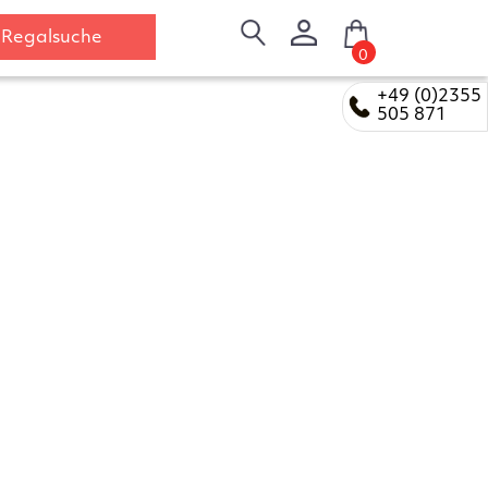
Regalsuche
0
+49 (0)2355
505 871