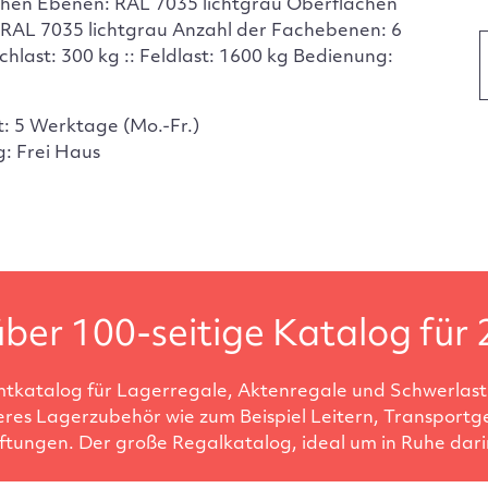
hen Ebenen: RAL 7035 lichtgrau Oberflächen
 RAL 7035 lichtgrau Anzahl der Fachebenen: 6
chlast: 300 kg :: Feldlast: 1600 kg Bedienung:
t: 5 Werktage (Mo.-Fr.)
g: Frei Haus
ber 100-seitige Katalog für 
tkatalog für Lagerregale, Aktenregale und Schwerlastr
eres Lagerzubehör wie zum Beispiel Leitern, Transportg
ftungen. Der große Regalkatalog, ideal um in Ruhe darin