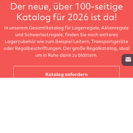
Der neue, über 100-seitige
Katalog für 2026 ist da!
In unserem Gesamtkatalog für Lagerregale, Aktenregale
und Schwerlastregale, finden Sie noch weiteres
Lagerzubehör wie zum Beispiel Leitern, Transportgeräte
oder Regalbeschriftungen. Der große Regalkatalog, ideal
um in Ruhe darin zu blättern.
Katalog anfordern
Unternehmen
Kataloge
Produkte
Info zur Lieferung