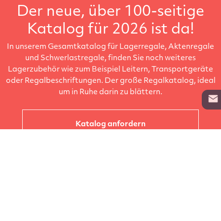
Der neue, über 100-seitige
Katalog für 2026 ist da!
In unserem Gesamtkatalog für Lagerregale, Aktenregale
und Schwerlastregale, finden Sie noch weiteres
Lagerzubehör wie zum Beispiel Leitern, Transportgeräte
oder Regalbeschriftungen. Der große Regalkatalog, ideal
um in Ruhe darin zu blättern.
Katalog anfordern
Unternehmen
Kataloge
Produkte
Info zur Lieferung