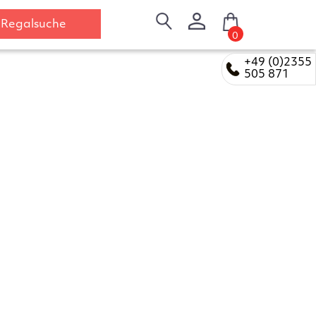
Regalsuche
0
+49 (0)2355
505 871