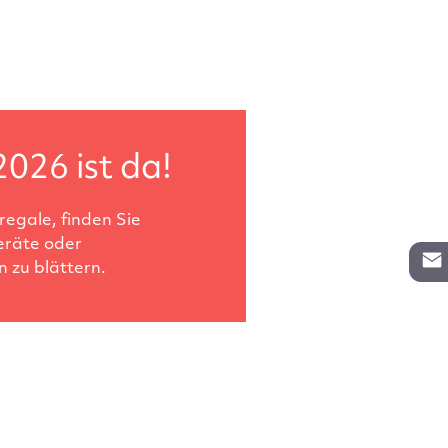
2026 ist da!
egale, finden Sie
eräte oder
 zu blättern.