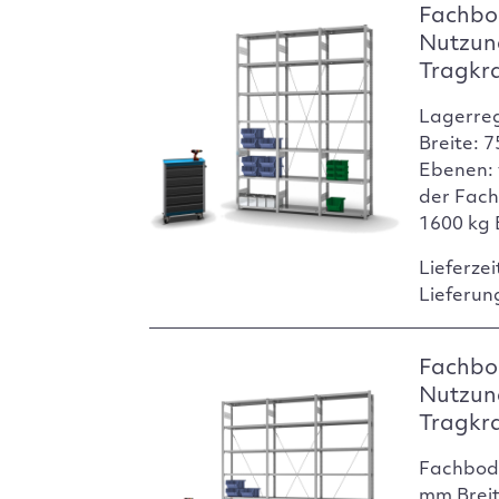
Fachbod
Nutzun
Tragkr
Lagerre
Breite: 
Ebenen: 
der Fach
1600 kg 
Lieferzei
Lieferun
Fachbod
Nutzun
Tragkr
Fachbod
mm Breit