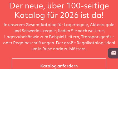
Der neue, über 100-seitige
Katalog für 2026 ist da!
In unserem Gesamtkatalog für Lagerregale, Aktenregale
und Schwerlastregale, finden Sie noch weiteres
Lagerzubehör wie zum Beispiel Leitern, Transportgeräte
oder Regalbeschriftungen. Der große Regalkatalog, ideal
um in Ruhe darin zu blättern.
Katalog anfordern
Unternehmen
Kataloge
Produkte
Info zur Lieferung