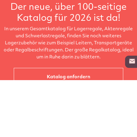
Der neue, über 100-seitige
Katalog für 2026 ist da!
In unserem Gesamtkatalog für Lagerregale, Aktenregale
und Schwerlastregale, finden Sie noch weiteres
Lagerzubehör wie zum Beispiel Leitern, Transportgeräte
oder Regalbeschriftungen. Der große Regalkatalog, ideal
um in Ruhe darin zu blättern.
Katalog anfordern
Unternehmen
Kataloge
Produkte
Info zur Lieferung