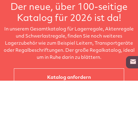
Der neue, über 100-seitige
Katalog für 2026 ist da!
In unserem Gesamtkatalog für Lagerregale, Aktenregale
und Schwerlastregale, finden Sie noch weiteres
Lagerzubehör wie zum Beispiel Leitern, Transportgeräte
oder Regalbeschriftungen. Der große Regalkatalog, ideal
um in Ruhe darin zu blättern.
Katalog anfordern
Unternehmen
Kataloge
Produkte
Info zur Lieferung